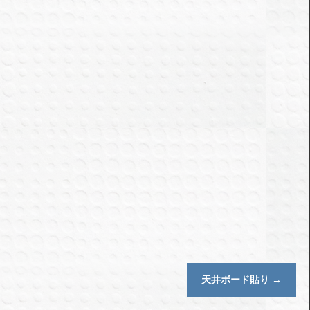
天井ボード貼り
→