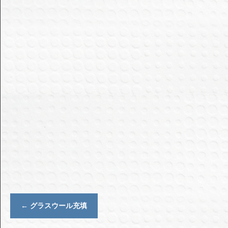
←
グラスウール充填