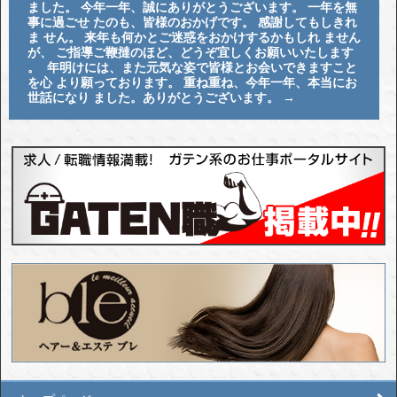
ました。 今年一年、誠にありがとうございます。 一年を無
事に過ごせ たのも、皆様のおかげです。 感謝してもしきれ
ま せん。 来年も何かとご迷惑をおかけするかもしれ ません
が、 ご指導ご鞭撻のほど、どうぞ宜しくお願いいたします
。 年明けには、また元気な姿で皆様とお会いできますこと
を心 より願っております。 重ね重ね、今年一年、本当にお
世話になり ました。ありがとうございます。
→