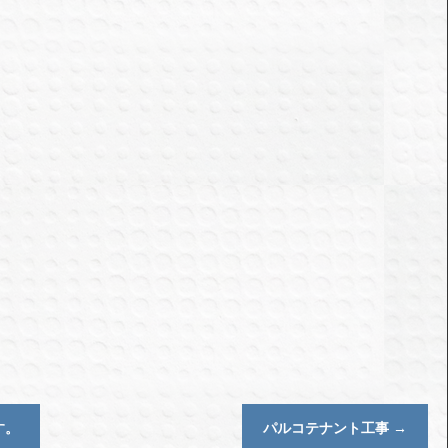
す。
パルコテナント工事
→